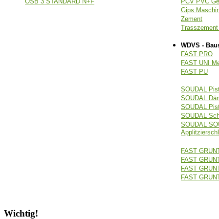
OSB 3 STANDARD N+F
PCV PVC Ge
Gips Masch
Zement
Trasszemen
WDVS - Bau
FAST PRO
FAST UNI M
FAST PU
SOUDAL Pis
SOUDAL Dämm
SOUDAL Pist
SOUDAL Sch
SOUDAL SO
Applitziersch
FAST GRUN
FAST GRUN
FAST GRUN
FAST GRUNT
Wichtig!