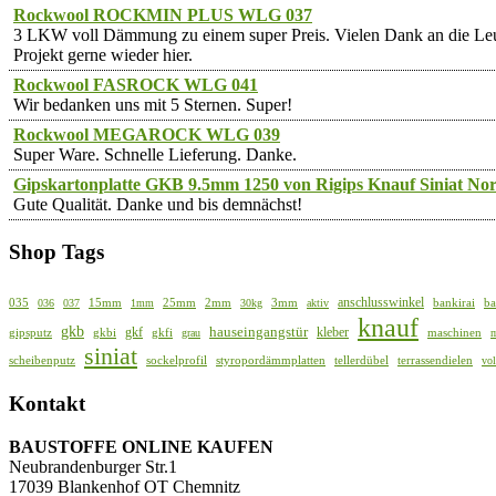
Rockwool ROCKMIN PLUS WLG 037
3 LKW voll Dämmung zu einem super Preis. Vielen Dank an die 
Projekt gerne wieder hier.
Rockwool FASROCK WLG 041
Wir bedanken uns mit 5 Sternen. Super!
Rockwool MEGAROCK WLG 039
Super Ware. Schnelle Lieferung. Danke.
Gipskartonplatte GKB 9.5mm 1250 von Rigips Knauf Siniat Nor
Gute Qualität. Danke und bis demnächst!
Shop Tags
anschlusswinkel
035
15mm
25mm
2mm
3mm
bankirai
ba
036
037
1mm
30kg
aktiv
knauf
gkb
hauseingangstür
gkf
kleber
gipsputz
gkbi
gkfi
maschinen
grau
siniat
scheibenputz
sockelprofil
styropordämmplatten
tellerdübel
terrassendielen
vo
Kontakt
BAUSTOFFE ONLINE KAUFEN
Neubrandenburger Str.1
17039 Blankenhof OT Chemnitz