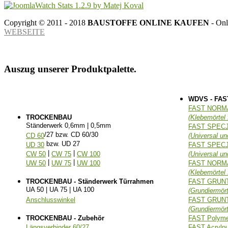
Copyright © 2011 - 2018
BAUSTOFFE ONLINE KAUFEN
- Onl
WEBSEITE
Auszug unserer Produktpalette.
WDVS - FAS
FAST NORM
TROCKENBAU
(Klebemörtel 
Ständerwerk 0,6mm | 0,5mm
FAST SPEC
/27 bzw. CD 60/30
CD 60
(Universal un
bzw. UD 27
UD 30
FAST SPEC
|
|
CW 50
CW 75
CW 100
(Universal un
|
|
UW 50
UW 75
UW 100
FAST NORM
(Klebemörtel f
TROCKENBAU - Ständerwerk Türrahmen
FAST GRUN
UA 50 | UA 75 | UA 100
(Grundiermört
Anschlusswinkel
FAST GRUNT
(Grundiermört
TROCKENBAU - Zubehör
FAST Polymer
Längsverbinder 60/27
FAST Acrylp