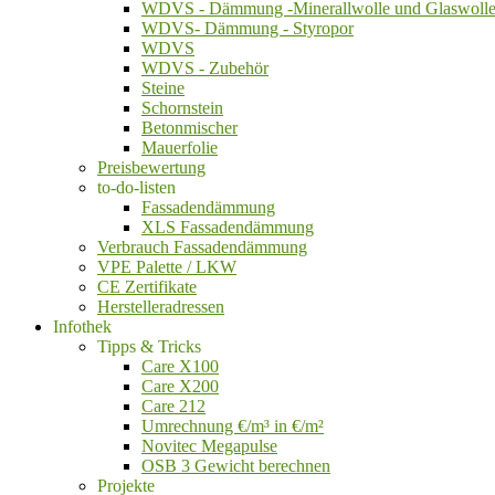
WDVS - Dämmung -Minerallwolle und Glaswoll
WDVS- Dämmung - Styropor
WDVS
WDVS - Zubehör
Steine
Schornstein
Betonmischer
Mauerfolie
Preisbewertung
to-do-listen
Fassadendämmung
XLS Fassadendämmung
Verbrauch Fassadendämmung
VPE Palette / LKW
CE Zertifikate
Herstelleradressen
Infothek
Tipps & Tricks
Care X100
Care X200
Care 212
Umrechnung €/m³ in €/m²
Novitec Megapulse
OSB 3 Gewicht berechnen
Projekte