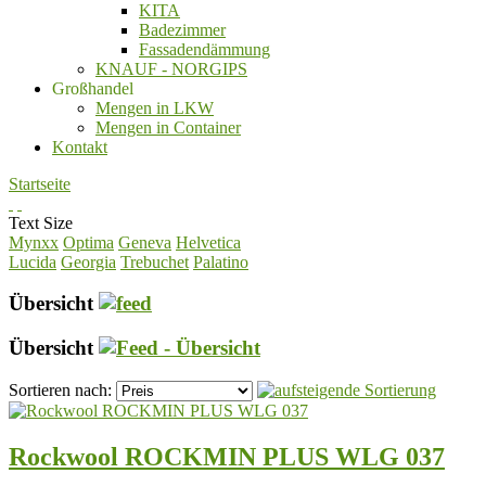
KITA
Badezimmer
Fassadendämmung
KNAUF - NORGIPS
Großhandel
Mengen in LKW
Mengen in Container
Kontakt
Startseite
Text Size
Mynxx
Optima
Geneva
Helvetica
Lucida
Georgia
Trebuchet
Palatino
Übersicht
Übersicht
Sortieren nach:
Rockwool ROCKMIN PLUS WLG 037