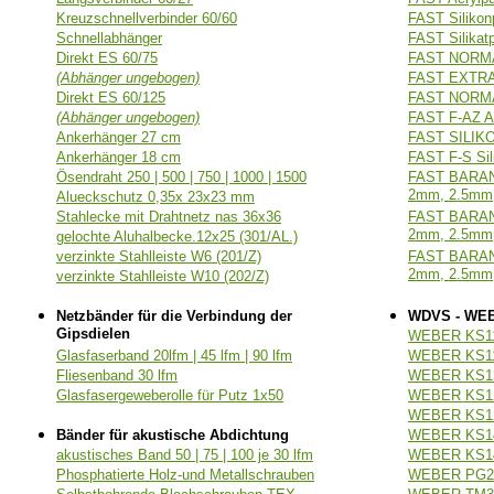
Kreuzschnellverbinder 60/60
FAST Silikon
Schnellabhänger
FAST Silika
Direkt ES 60/75
FAST NORMA
(Abhänger ungebogen)
FAST EXTRA 
Direkt ES 60/125
FAST NORMA
(Abhänger ungebogen)
FAST F-AZ Ac
Ankerhänger 27 cm
FAST SILIKON
Ankerhänger 18 cm
FAST F-S Sil
Ösendraht 250 | 500 | 750 | 1000 | 1500
FAST BARANE
2mm, 2.5mm,
Alueckschutz 0,35x 23x23 mm
Stahlecke mit Drahtnetz nas 36x36
FAST BARA
2mm, 2.5mm,
gelochte Aluhalbecke.12x25 (301/AL.)
verzinkte Stahlleiste W6 (201/Z)
FAST BARAN
2mm, 2.5mm,
verzinkte Stahlleiste W10 (202/Z)
Netzbänder für die Verbindung der
WDVS - WE
Gipsdielen
WEBER KS112
Glasfaserband 20lfm | 45 lfm | 90 lfm
WEBER KS113
Fliesenband 30 lfm
WEBER KS13
Glasfasergeweberolle für Putz 1x50
WEBER KS12
WEBER KS12
Bänder für akustische Abdichtung
WEBER KS14
akustisches Band 50 | 75 | 100 je 30 lfm
WEBER KS143
Phosphatierte Holz-und Metallschrauben
WEBER PG211