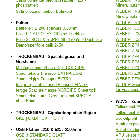
Selbstbohrende Blechschrauben TEX -
WEBER TM31
phosphatiert
Minerallputz
Schnellbauschrauben Bohrkopf
WEBER TM31
Minerallputz
Folien
WEBER TM319
Baufolie PE 200 schwarz 0,20mm
WEBER TD32
Folie FD STROTEX 110g/m² Dachfolie
WEBER TD341
Folie STROTEX SUPREME 170g/m2 Dachfolie
WEBER TD331
Dampfsperrfolie gelb 2x50
WEBER ZP411
WEBER ZP412
TROCKENBAU - Spachtelgipse und
WEBER ZP413
Gipsleime
WEBER ZP414
Montageklebstoff aus Gips NORGIPS
WEBER FZ371
Spachtelputz Franspol EXTRA GS-2
WEBER FZ381
Spachtelgips Franspol EXTRA
WEBER FZ391
fertige Spachtelmasse Franspol FINISZ
WEBER weber
für Fussbode
fertige Spachtelmasse NORGIPS Sheetrock
Spachtelputz aus Gips Franspol SPECJAL
ohne Band
WDVS - Zub
Tellerdübel 
TROCKENBAU - Gipskartonplatten Rigips
Tellerdübel 
GKB | GKBI | GKF | GKFI
Sockelprofil
Armierungsg
OSB Platten 1250 & 625 / 2500mm
Ansetzbinder
OSB 3 STANDARD GLATT
APU Leiste 