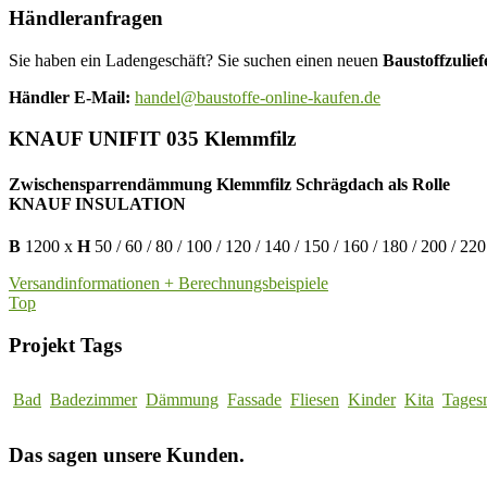
Händleranfragen
Sie haben ein Ladengeschäft? Sie suchen einen neuen
Baustoffzulief
Händler E-Mail:
handel@baustoffe-online-kaufen.de
KNAUF UNIFIT 035 Klemmfilz
Zwischensparrendämmung Klemmfilz Schrägdach als Rolle
KNAUF INSULATION
B
1200 x
H
50 / 60 / 80 / 100 / 120 / 140 / 150 / 160 / 180 / 200 / 220
Versandinformationen + Berechnungsbeispiele
Top
Projekt Tags
Bad
Badezimmer
Dämmung
Fassade
Fliesen
Kinder
Kita
Tages
Das sagen unsere Kunden.