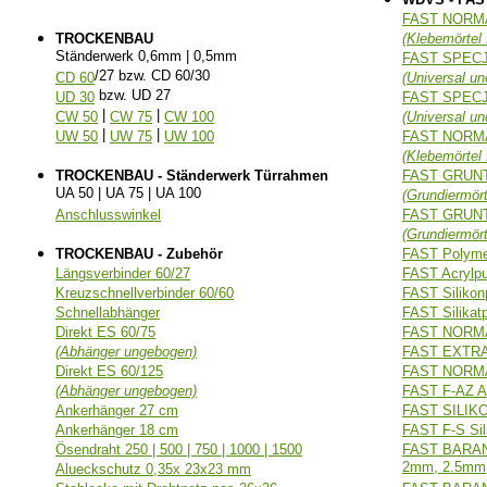
FAST NORM
TROCKENBAU
(Klebemörtel 
Ständerwerk 0,6mm | 0,5mm
FAST SPEC
/27 bzw. CD 60/30
CD 60
(Universal un
bzw. UD 27
UD 30
FAST SPEC
|
|
CW 50
CW 75
CW 100
(Universal un
|
|
UW 50
UW 75
UW 100
FAST NORM
(Klebemörtel f
TROCKENBAU - Ständerwerk Türrahmen
FAST GRUN
UA 50 | UA 75 | UA 100
(Grundiermört
Anschlusswinkel
FAST GRUNT
(Grundiermört
TROCKENBAU - Zubehör
FAST Polymer
Längsverbinder 60/27
FAST Acrylp
Kreuzschnellverbinder 60/60
FAST Silikon
Schnellabhänger
FAST Silika
Direkt ES 60/75
FAST NORMA
(Abhänger ungebogen)
FAST EXTRA 
Direkt ES 60/125
FAST NORMA
(Abhänger ungebogen)
FAST F-AZ Ac
Ankerhänger 27 cm
FAST SILIKON
Ankerhänger 18 cm
FAST F-S Sil
Ösendraht 250 | 500 | 750 | 1000 | 1500
FAST BARANE
2mm, 2.5mm,
Alueckschutz 0,35x 23x23 mm