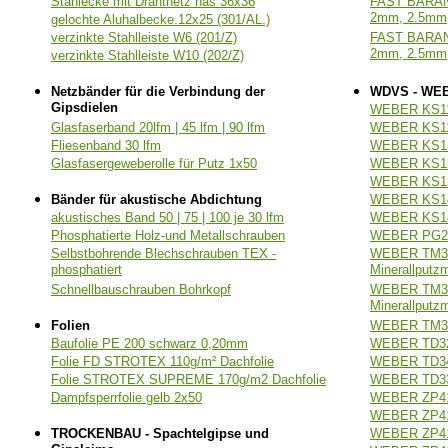
Stahlecke mit Drahtnetz nas 36x36
FAST BARA
2mm, 2.5mm,
gelochte Aluhalbecke.12x25 (301/AL.)
verzinkte Stahlleiste W6 (201/Z)
FAST BARAN
2mm, 2.5mm,
verzinkte Stahlleiste W10 (202/Z)
Netzbänder für die Verbindung der
WDVS - WE
Gipsdielen
WEBER KS112
Glasfaserband 20lfm | 45 lfm | 90 lfm
WEBER KS113
Fliesenband 30 lfm
WEBER KS13
Glasfasergeweberolle für Putz 1x50
WEBER KS12
WEBER KS12
Bänder für akustische Abdichtung
WEBER KS14
akustisches Band 50 | 75 | 100 je 30 lfm
WEBER KS143
Phosphatierte Holz-und Metallschrauben
WEBER PG211
Selbstbohrende Blechschrauben TEX -
WEBER TM31
phosphatiert
Minerallputz
Schnellbauschrauben Bohrkopf
WEBER TM31
Minerallputz
Folien
WEBER TM319
Baufolie PE 200 schwarz 0,20mm
WEBER TD32
Folie FD STROTEX 110g/m² Dachfolie
WEBER TD341
Folie STROTEX SUPREME 170g/m2 Dachfolie
WEBER TD331
Dampfsperrfolie gelb 2x50
WEBER ZP411
WEBER ZP412
TROCKENBAU - Spachtelgipse und
WEBER ZP413