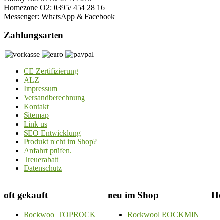
Homezone O2: 0395/ 454 28 16
Messenger: WhatsApp & Facebook
Zahlungsarten
CE Zertifizierung
ALZ
Impressum
Versandberechnung
Kontakt
Sitemap
Link us
SEO Entwicklung
Produkt nicht im Shop?
Anfahrt prüfen.
Treuerabatt
Datenschutz
oft gekauft
neu im Shop
He
Rockwool TOPROCK
Rockwool ROCKMIN