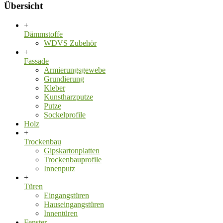
Übersicht
+
Dämmstoffe
WDVS Zubehör
+
Fassade
Armierungsgewebe
Grundierung
Kleber
Kunstharzputze
Putze
Sockelprofile
Holz
+
Trockenbau
Gipskartonplatten
Trockenbauprofile
Innenputz
+
Türen
Eingangstüren
Hauseingangstüren
Innentüren
Fenster