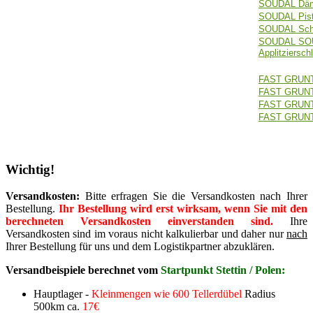
SOUDAL Dämm
SOUDAL Pist
SOUDAL Sch
SOUDAL SO
Applitziersch
FAST GRUN
FAST GRUN
FAST GRUN
FAST GRUNT
Wichtig!
Versandkosten:
Bitte erfragen Sie die Versandkosten nach Ihrer
Bestellung.
Ihr Bestellung wird erst wirksam, wenn Sie mit den
berechneten Versandkosten einverstanden sind.
Ihre
Versandkosten sind im voraus nicht kalkulierbar und daher nur
nach
Ihrer Bestellung für uns und dem Logistikpartner abzuklären.
Versandbeispiele berechnet vom
Startpunkt Stettin / Polen:
Hauptlager -
Kleinmengen wie 600 Tellerdübel
Radius
500km ca.
17€