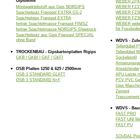
Gipsleime
WEBER ZP414
Montageklebstoff aus Gips NORGIPS
WEBER FZ371
Spachtelputz Franspol EXTRA GS-2
WEBER FZ381
Spachtelgips Franspol EXTRA
WEBER FZ391
fertige Spachtelmasse Franspol FINISZ
WEBER weber
für Fussbode
fertige Spachtelmasse NORGIPS Sheetrock
Spachtelputz aus Gips Franspol SPECJAL
ohne Band
WDVS - Zub
Tellerdübel 
TROCKENBAU - Gipskartonplatten Rigips
Tellerdübel 
GKB | GKBI | GKF | GKFI
Sockelprofil
Armierungsg
OSB Platten 1250 & 625 / 2500mm
Ansetzbinder
OSB 3 STANDARD GLATT
APU Leiste 
OSB 3 STANDARD N+F
PCV PVC Ge
Gips Masch
Zement
Trasszemen
WDVS - Bau
FAST PRO
FAST UNI M
FAST PU
SOUDAL Pis