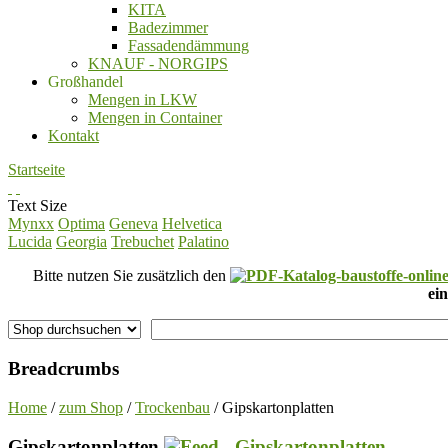
KITA
Badezimmer
Fassadendämmung
KNAUF - NORGIPS
Großhandel
Mengen in LKW
Mengen in Container
Kontakt
Startseite
Text Size
Mynxx
Optima
Geneva
Helvetica
Lucida
Georgia
Trebuchet
Palatino
Bitte nutzen Sie zusätzlich den
ein
Breadcrumbs
Home
/
zum Shop
/
Trockenbau
/ Gipskartonplatten
Gipskartonplatten