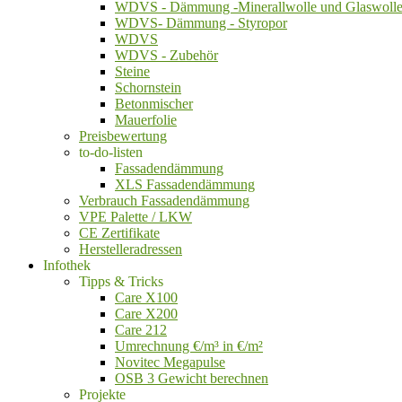
WDVS - Dämmung -Minerallwolle und Glaswoll
WDVS- Dämmung - Styropor
WDVS
WDVS - Zubehör
Steine
Schornstein
Betonmischer
Mauerfolie
Preisbewertung
to-do-listen
Fassadendämmung
XLS Fassadendämmung
Verbrauch Fassadendämmung
VPE Palette / LKW
CE Zertifikate
Herstelleradressen
Infothek
Tipps & Tricks
Care X100
Care X200
Care 212
Umrechnung €/m³ in €/m²
Novitec Megapulse
OSB 3 Gewicht berechnen
Projekte