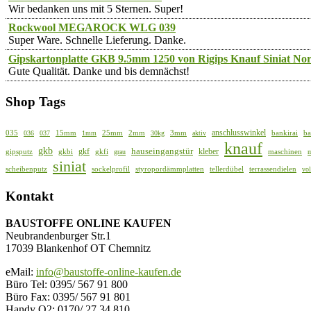
Wir bedanken uns mit 5 Sternen. Super!
Rockwool MEGAROCK WLG 039
Super Ware. Schnelle Lieferung. Danke.
Gipskartonplatte GKB 9.5mm 1250 von Rigips Knauf Siniat Nor
Gute Qualität. Danke und bis demnächst!
Shop Tags
anschlusswinkel
035
15mm
25mm
2mm
3mm
bankirai
ba
036
037
1mm
30kg
aktiv
knauf
gkb
hauseingangstür
gkf
kleber
gipsputz
gkbi
gkfi
maschinen
grau
siniat
scheibenputz
sockelprofil
styropordämmplatten
tellerdübel
terrassendielen
vo
Kontakt
BAUSTOFFE ONLINE KAUFEN
Neubrandenburger Str.1
17039 Blankenhof OT Chemnitz
eMail:
info@baustoffe-online-kaufen.de
Büro Tel: 0395/ 567 91 800
Büro Fax: 0395/ 567 91 801
Handy O2: 0170/ 27 34 810