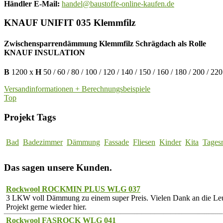
Händler E-Mail:
handel@baustoffe-online-kaufen.de
KNAUF UNIFIT 035 Klemmfilz
Zwischensparrendämmung Klemmfilz Schrägdach als Rolle
KNAUF INSULATION
B
1200 x
H
50 / 60 / 80 / 100 / 120 / 140 / 150 / 160 / 180 / 200 / 220
Versandinformationen + Berechnungsbeispiele
Top
Projekt Tags
Bad
Badezimmer
Dämmung
Fassade
Fliesen
Kinder
Kita
Tages
Das sagen unsere Kunden.
Rockwool ROCKMIN PLUS WLG 037
3 LKW voll Dämmung zu einem super Preis. Vielen Dank an die 
Projekt gerne wieder hier.
Rockwool FASROCK WLG 041