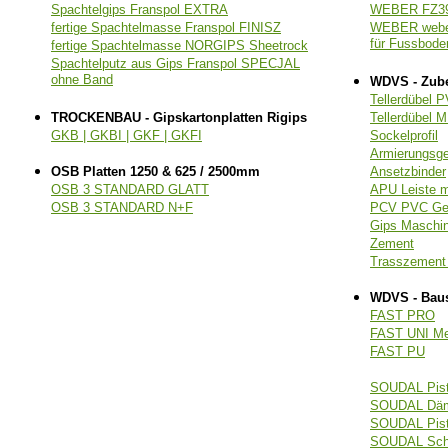
Spachtelgips Franspol EXTRA
WEBER FZ391
fertige Spachtelmasse Franspol FINISZ
WEBER weber
für Fussbode
fertige Spachtelmasse NORGIPS Sheetrock
Spachtelputz aus Gips Franspol SPECJAL
ohne Band
WDVS - Zub
Tellerdübel 
TROCKENBAU - Gipskartonplatten Rigips
Tellerdübel 
GKB | GKBI | GKF | GKFI
Sockelprofil
Armierungsg
OSB Platten 1250 & 625 / 2500mm
Ansetzbinder
OSB 3 STANDARD GLATT
APU Leiste 
OSB 3 STANDARD N+F
PCV PVC Ge
Gips Masch
Zement
Trasszemen
WDVS - Bau
FAST PRO
FAST UNI M
FAST PU
SOUDAL Pis
SOUDAL Dämm
SOUDAL Pist
SOUDAL Sch