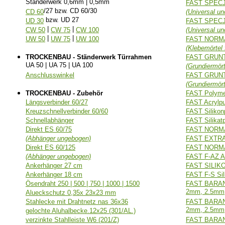
Ständerwerk 0,6mm | 0,5mm
FAST SPEC
/27 bzw. CD 60/30
CD 60
(Universal un
bzw. UD 27
UD 30
FAST SPEC
|
|
CW 50
CW 75
CW 100
(Universal un
|
|
UW 50
UW 75
UW 100
FAST NORM
(Klebemörtel f
TROCKENBAU - Ständerwerk Türrahmen
FAST GRUN
UA 50 | UA 75 | UA 100
(Grundiermört
Anschlusswinkel
FAST GRUNT
(Grundiermört
TROCKENBAU - Zubehör
FAST Polymer
Längsverbinder 60/27
FAST Acrylp
Kreuzschnellverbinder 60/60
FAST Silikon
Schnellabhänger
FAST Silika
Direkt ES 60/75
FAST NORMA
(Abhänger ungebogen)
FAST EXTRA 
Direkt ES 60/125
FAST NORMA
(Abhänger ungebogen)
FAST F-AZ Ac
Ankerhänger 27 cm
FAST SILIKON
Ankerhänger 18 cm
FAST F-S Sil
Ösendraht 250 | 500 | 750 | 1000 | 1500
FAST BARANE
2mm, 2.5mm,
Alueckschutz 0,35x 23x23 mm
Stahlecke mit Drahtnetz nas 36x36
FAST BARA
2mm, 2.5mm,
gelochte Aluhalbecke.12x25 (301/AL.)
verzinkte Stahlleiste W6 (201/Z)
FAST BARAN