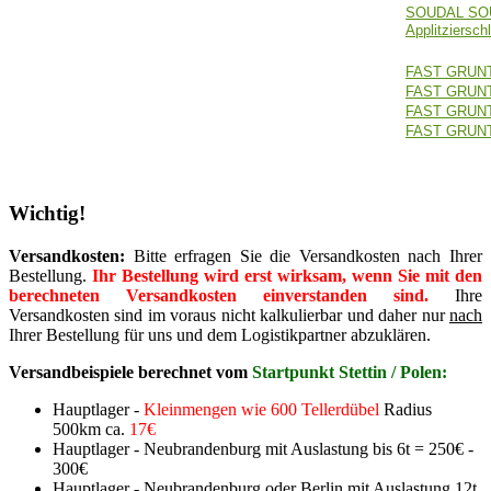
SOUDAL SO
Applitziersch
FAST GRUN
FAST GRUN
FAST GRUN
FAST GRUNT
Wichtig!
Versandkosten:
Bitte erfragen Sie die Versandkosten nach Ihrer
Bestellung.
Ihr Bestellung wird erst wirksam, wenn Sie mit den
berechneten Versandkosten einverstanden sind.
Ihre
Versandkosten sind im voraus nicht kalkulierbar und daher nur
nach
Ihrer Bestellung für uns und dem Logistikpartner abzuklären.
Versandbeispiele berechnet vom
Startpunkt Stettin / Polen:
Hauptlager -
Kleinmengen wie 600 Tellerdübel
Radius
500km ca.
17€
Hauptlager - Neubrandenburg mit Auslastung bis 6t = 250€ -
300€
Hauptlager - Neubrandenburg oder Berlin mit Auslastung 12t