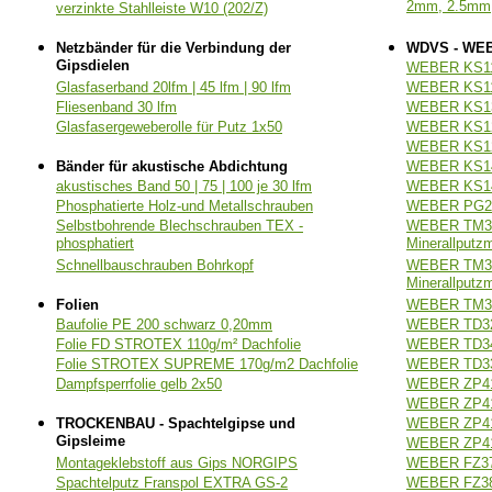
2mm, 2.5mm,
verzinkte Stahlleiste W10 (202/Z)
Netzbänder für die Verbindung der
WDVS - WE
Gipsdielen
WEBER KS112
Glasfaserband 20lfm | 45 lfm | 90 lfm
WEBER KS113
Fliesenband 30 lfm
WEBER KS13
Glasfasergeweberolle für Putz 1x50
WEBER KS12
WEBER KS12
Bänder für akustische Abdichtung
WEBER KS14
akustisches Band 50 | 75 | 100 je 30 lfm
WEBER KS143
Phosphatierte Holz-und Metallschrauben
WEBER PG211
Selbstbohrende Blechschrauben TEX -
WEBER TM31
phosphatiert
Minerallputz
Schnellbauschrauben Bohrkopf
WEBER TM31
Minerallputz
Folien
WEBER TM319
Baufolie PE 200 schwarz 0,20mm
WEBER TD32
Folie FD STROTEX 110g/m² Dachfolie
WEBER TD341
Folie STROTEX SUPREME 170g/m2 Dachfolie
WEBER TD331
Dampfsperrfolie gelb 2x50
WEBER ZP411
WEBER ZP412
TROCKENBAU - Spachtelgipse und
WEBER ZP413
Gipsleime
WEBER ZP414
Montageklebstoff aus Gips NORGIPS
WEBER FZ371
Spachtelputz Franspol EXTRA GS-2
WEBER FZ381