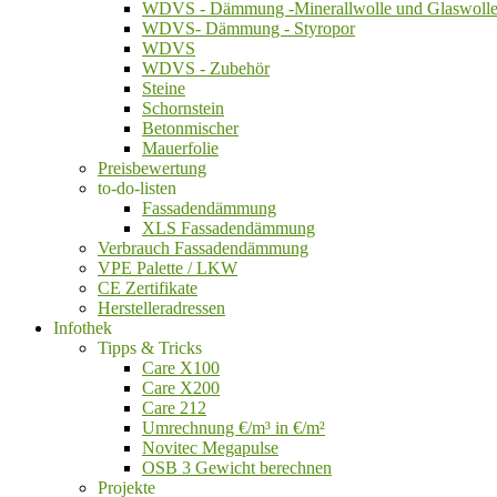
WDVS - Dämmung -Minerallwolle und Glaswoll
WDVS- Dämmung - Styropor
WDVS
WDVS - Zubehör
Steine
Schornstein
Betonmischer
Mauerfolie
Preisbewertung
to-do-listen
Fassadendämmung
XLS Fassadendämmung
Verbrauch Fassadendämmung
VPE Palette / LKW
CE Zertifikate
Herstelleradressen
Infothek
Tipps & Tricks
Care X100
Care X200
Care 212
Umrechnung €/m³ in €/m²
Novitec Megapulse
OSB 3 Gewicht berechnen
Projekte