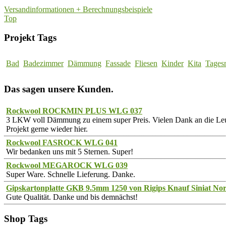
Versandinformationen + Berechnungsbeispiele
Top
Projekt Tags
Bad
Badezimmer
Dämmung
Fassade
Fliesen
Kinder
Kita
Tages
Das sagen unsere Kunden.
Rockwool ROCKMIN PLUS WLG 037
3 LKW voll Dämmung zu einem super Preis. Vielen Dank an die 
Projekt gerne wieder hier.
Rockwool FASROCK WLG 041
Wir bedanken uns mit 5 Sternen. Super!
Rockwool MEGAROCK WLG 039
Super Ware. Schnelle Lieferung. Danke.
Gipskartonplatte GKB 9.5mm 1250 von Rigips Knauf Siniat Nor
Gute Qualität. Danke und bis demnächst!
Shop Tags