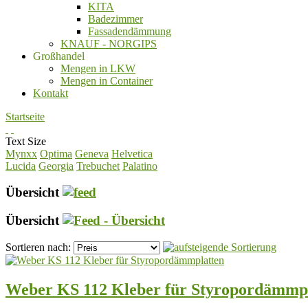
KITA
Badezimmer
Fassadendämmung
KNAUF - NORGIPS
Großhandel
Mengen in LKW
Mengen in Container
Kontakt
Startseite
Text Size
Mynxx
Optima
Geneva
Helvetica
Lucida
Georgia
Trebuchet
Palatino
Übersicht
Übersicht
Sortieren nach:
Weber KS 112 Kleber für Styropordämmp