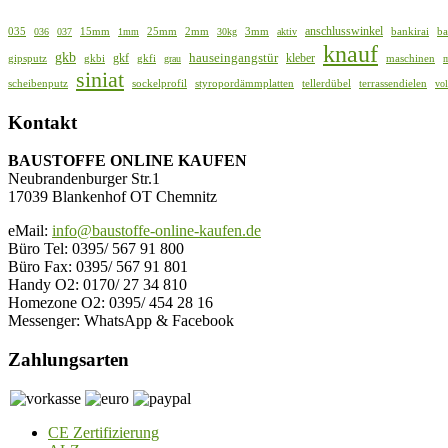
anschlusswinkel
035
15mm
25mm
2mm
3mm
bankirai
ba
036
037
1mm
30kg
aktiv
knauf
gkb
hauseingangstür
gkf
kleber
gipsputz
gkbi
gkfi
maschinen
grau
siniat
scheibenputz
sockelprofil
styropordämmplatten
tellerdübel
terrassendielen
vo
Kontakt
BAUSTOFFE ONLINE KAUFEN
Neubrandenburger Str.1
17039 Blankenhof OT Chemnitz
eMail:
info@baustoffe-online-kaufen.de
Büro Tel: 0395/ 567 91 800
Büro Fax: 0395/ 567 91 801
Handy O2: 0170/ 27 34 810
Homezone O2: 0395/ 454 28 16
Messenger: WhatsApp & Facebook
Zahlungsarten
CE Zertifizierung